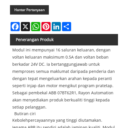
Hantar Pertanyaan
Facebook
X
WhatsApp
Pinterest
LinkedIn
Share
Penerangan Produk
Modul ini mempunyai 16 saluran keluaran, dengan
voltan keluaran maksimum 0.5A dan voltan beban
berkadar 24V DC. Ia bertanggungjawab untuk
memproses semua maklumat daripada penderia dan
dengan tepat mengeluarkan arahan kepada peranti
seperti injap dan motor mengikut program pratetap.
Sebagai pembekal ABB 07BT62R1, Rayon Automation
akan menyediakan produk berkualiti tinggi kepada
setiap pelanggan.
Butiran ciri
Kebolehpercayaannya yang tinggi diutamakan.
Jenama ABB itu sendiri adalah jaminan kualiti. Modul