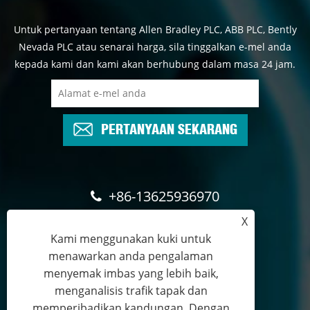
Untuk pertanyaan tentang Allen Bradley PLC, ABB PLC, Bently
Nevada PLC atau senarai harga, sila tinggalkan e-mel anda
kepada kami dan kami akan berhubung dalam masa 24 jam.
PERTANYAAN SEKARANG
+86-13625936970
X
salesexecutive@plchhg.com
Kami menggunakan kuki untuk
menawarkan anda pengalaman
17350282163
menyemak imbas yang lebih baik,
menganalisis trafik tapak dan
memperibadikan kandungan. Dengan