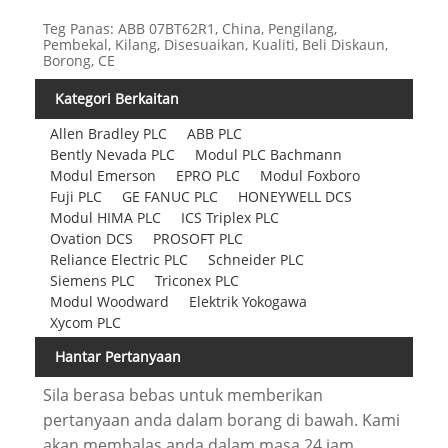
Teg Panas: ABB 07BT62R1, China, Pengilang,
Pembekal, Kilang, Disesuaikan, Kualiti, Beli Diskaun,
Borong, CE
Kategori Berkaitan
Allen Bradley PLC
ABB PLC
Bently Nevada PLC
Modul PLC Bachmann
Modul Emerson
EPRO PLC
Modul Foxboro
Fuji PLC
GE FANUC PLC
HONEYWELL DCS
Modul HIMA PLC
ICS Triplex PLC
Ovation DCS
PROSOFT PLC
Reliance Electric PLC
Schneider PLC
Siemens PLC
Triconex PLC
Modul Woodward
Elektrik Yokogawa
Xycom PLC
Hantar Pertanyaan
Sila berasa bebas untuk memberikan
pertanyaan anda dalam borang di bawah. Kami
akan membalas anda dalam masa 24 jam.