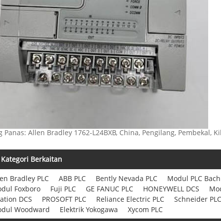
g Panas: Allen Bradley 1762-L24BXB, China, Pengilang, Pembekal, Kil
Kategori Berkaitan
len Bradley PLC
ABB PLC
Bently Nevada PLC
Modul PLC Bac
dul Foxboro
Fuji PLC
GE FANUC PLC
HONEYWELL DCS
Mod
ation DCS
PROSOFT PLC
Reliance Electric PLC
Schneider PL
dul Woodward
Elektrik Yokogawa
Xycom PLC