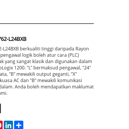
1762-L24BXB
2-L24BXB berkualiti tinggi daripada Rayon
pengawal logik boleh atur cara (PLC)
 yang sangat klasik dan digunakan dalam
roLogix 1200. "L" bermaksud pengawal, "24"
ta, "B" mewakili output geganti, "X"
 kuasa AC dan "B" mewakili komunikasi
a dalam. Anda boleh mendapatkan maklumat
ami.
tsApp
Pinterest
LinkedIn
Share