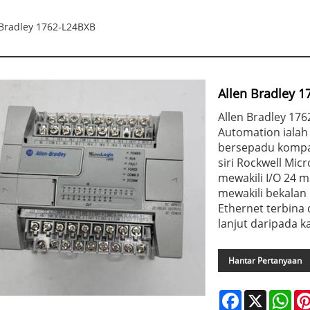
 Bradley 1762-L24BXB
Allen Bradley 
Allen Bradley 176
Automation ialah 
bersepadu kompak
siri Rockwell Mic
mewakili I/O 24 ma
mewakili bekalan
Ethernet terbin
lanjut daripada k
Hantar Pertanyaan
Facebook
X
Wha