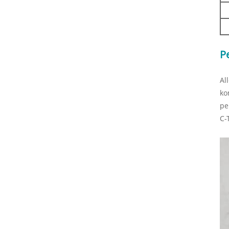
P
Al
ko
pe
C-