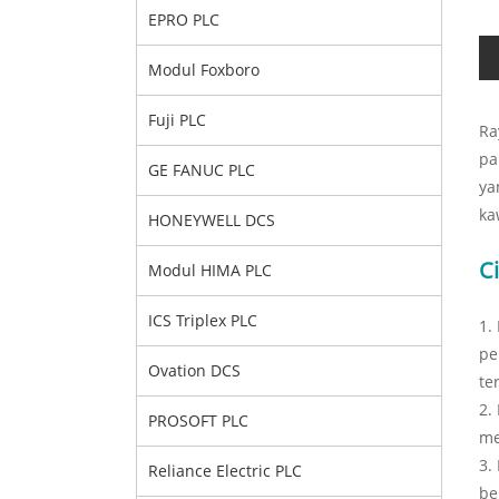
EPRO PLC
Modul Foxboro
Fuji PLC
Ra
pa
GE FANUC PLC
ya
ka
HONEYWELL DCS
C
Modul HIMA PLC
ICS Triplex PLC
1.
pe
Ovation DCS
te
2.
PROSOFT PLC
me
3.
Reliance Electric PLC
be