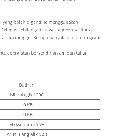
 yang boleh diganti. Ia menggunakan
Selepas kehilangan kuasa, supercapacitors
kira dua minggu. Berapa banyak memori program
tuk peralatan bersendirian am dan talian
Butiran
MicroLogix 1200
10 KB
10 KB
Maksimum 35 VA
Arus ulang alik (AC)