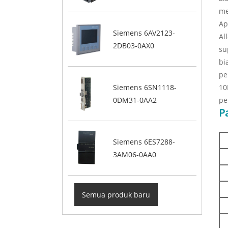
me
Ap
Siemens 6AV2123-
Al
2DB03-0AX0
su
bi
pe
10
Siemens 6SN1118-
pe
0DM31-0AA2
P
Siemens 6ES7288-
3AM06-0AA0
Semua produk baru