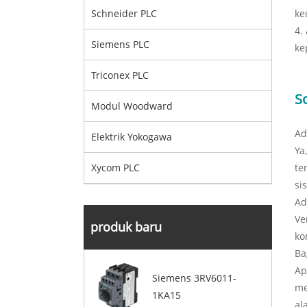
ke
Schneider PLC
4.
Siemens PLC
ke
Triconex PLC
S
Modul Woodward
Ad
Elektrik Yokogawa
Ya
te
Xycom PLC
si
Ad
Ve
produk baru
ko
Ba
Ap
Siemens 3RV6011-
me
1KA15
al