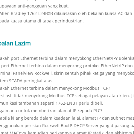
upayaan anti-gangguan yang kuat.
 Allen Bradley 1762-L24BXB dikuasakan oleh bekalan kuasa AC da
pada kuasa utama di tapak perindustrian.
oalan Lazim
akah port Ethernet terbina dalam menyokong EtherNet/IP? Bolehk
, port Ethernet terbina dalam menyokong protokol EtherNet/IP 
rminal PanelView Rockwell, skrin sentuh pihak ketiga yang menyok
stem SCADA peringkat atas.
akah Ethernet terbina dalam menyokong Modbus TCP?
rsi asli tidak menyokong Modbus TCP sebagai pelayan atau klien. 
munikasi tambahan seperti 1762-ENBT perlu dibeli.
gaimana untuk memberikan alamat IP kepada PLC?
abila kilang berada dalam keadaan lalai, alamat IP dan subnet mas
nggunakan perisian Rockwell BootP-DHCP Server yang dipasang 
amat MACnya, kemudian berikannya alamat IP statik, dan akhirnya