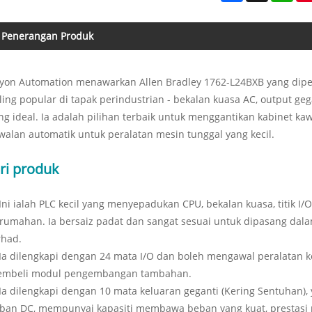
Penerangan Produk
yon Automation menawarkan Allen Bradley 1762-L24BXB yang dipe
ling popular di tapak perindustrian - bekalan kuasa AC, output ge
ng ideal. Ia adalah pilihan terbaik untuk menggantikan kabinet k
walan automatik untuk peralatan mesin tunggal yang kecil.
iri produk
 Ini ialah PLC kecil yang menyepadukan CPU, bekalan kuasa, titik 
rumahan. Ia bersaiz padat dan sangat sesuai untuk dipasang dala
rhad.
 Ia dilengkapi dengan 24 mata I/O dan boleh mengawal peralatan k
mbeli modul pengembangan tambahan.
 Ia dilengkapi dengan 10 mata keluaran geganti (Kering Sentuhan
ban DC, mempunyai kapasiti membawa beban yang kuat, prestasi p