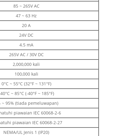
85 ~ 265V AC
47 ~ 63 Hz
20 A
24V DC
4.5 mA
265V AC / 30V DC
2,000,000 kali
100,000 kali
0°C ~ 55°C (32°F ~ 131°F)
-40°C ~ 85°C (-40°F ~ 185°F)
 ~ 95% (tiada pemeluwapan)
atuhi piawaian IEC 60068-2-6
tuhi piawaian IEC 60068-2-27
NEMA/UL Jenis 1 (IP20)