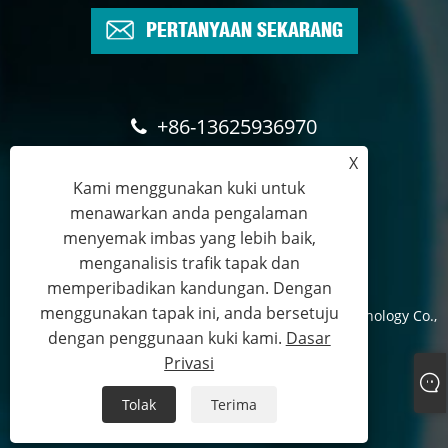
PERTANYAAN SEKARANG
+86-13625936970
X
salesexecutive@plchhg.com
Kami menggunakan kuki untuk
menawarkan anda pengalaman
17350282163
menyemak imbas yang lebih baik,
menganalisis trafik tapak dan
memperibadikan kandungan. Dengan
menggunakan tapak ini, anda bersetuju
Hak Cipta © 2024
Zhangzhou Rayon Automation Technology Co.,
dengan penggunaan kuki kami.
Dasar
Ltd.
- Hak Cipta Terpelihara.
Privasi
Links
Sitemap
RSS
XML
Dasar Privasi
Tolak
Terima