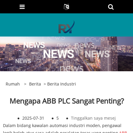
Rumah
>
Berita
>
Berita Industri
Mengapa ABB PLC Sangat Penting?
●
2025-07-31
●
5
●
Tinggalkan saya mesej
Dalam bidang kawalan automasi industri moden, pengawal
logik boleh atur cara adalah peralatan teras yang penting.
ABB